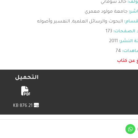
ؤلف:
خالد سوماني
اشر:
جامعة مولود معمري
قسام:
البحوث والرسائل العلمية
,
التفسير وأصوله
 الصفحات:
173
 النشر:
2011
هدات:
74
غ عن كتاب
التحميل
876.21 KB