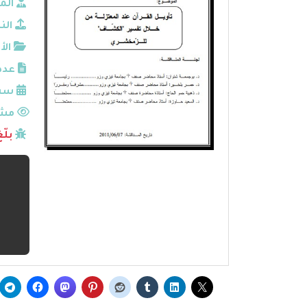
الم
الن
الأ
عدد
سنة
مشا
بلّ