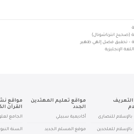
ة
ية (صحيح انترناشونال)
يزية – تحقيق فضل إلهي ظهير
لغة الإنجليزية
التعريف
مواقع تعليم المهتدين
مواقع نش
ام
الجدد
القرآن الك
بالإسلام للنصارى
أكاديمية سبيلي
الجامع لعلو
بالإسلام للملحدين
موقع المسلم الجديد
السنة النبو