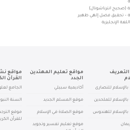
ة
ية (صحيح انترناشونال)
يزية – تحقيق فضل إلهي ظهير
لغة الإنجليزية
التعريف
مواقع تعليم المهتدين
مواقع نش
ام
الجدد
القرآن الك
بالإسلام للنصارى
أكاديمية سبيلي
الجامع لعلو
بالإسلام للملحدين
موقع المسلم الجديد
السنة النبو
 بالإسلام للهندوس
موقع الصلاة في الإسلام
موقع الترج
للقرآن الكري
يمان
موقع تعليم تفسير وتجويد