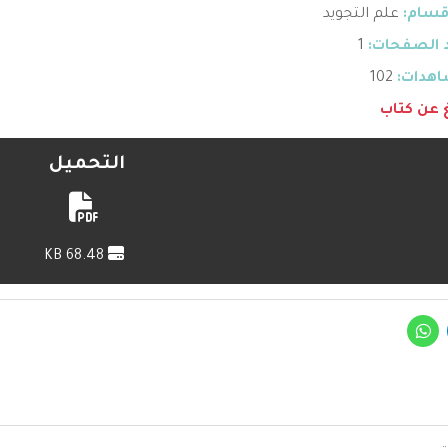
قسام:
علم التجويد
 الصفحات:
1
هدات:
102
غ عن كتاب
التحميل
68.48 KB