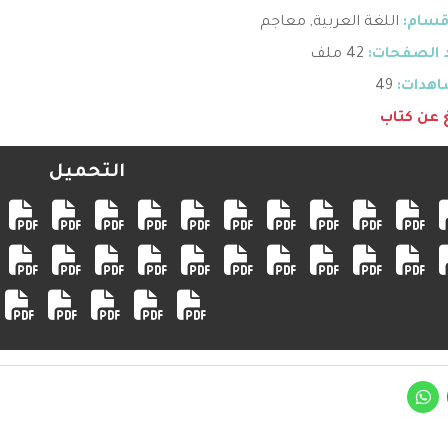
قسام:
اللغة العربية
,
معاجم
 الصفحات:
42 ملف
هدات:
49
غ عن كتاب
التحميل