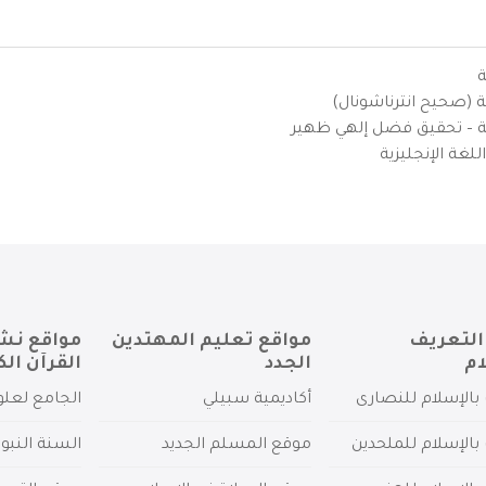
ة
ية (صحيح انترناشونال)
يزية – تحقيق فضل إلهي ظهير
لغة الإنجليزية
التعريف
مواقع تعليم المهتدين
مواقع نش
ام
الجدد
القرآن الك
بالإسلام للنصارى
أكاديمية سبيلي
الجامع لعلو
بالإسلام للملحدين
موقع المسلم الجديد
السنة النبو