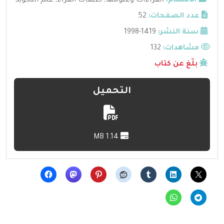
الأقسام:
القراءات وعلومها
,
طبقات القراء
,
علم التجويد
عدد الصفحات:
52
سنة النشر:
1419-1998
مشاهدات:
132
بلّغ عن كتاب
التحميل
1.14 MB