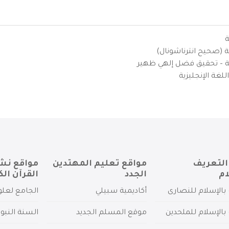
ة
ية (صحيح انترناشونال)
يزية – تحقيق فضل إلهي ظهير
لغة الإنجليزية
التعريف
مواقع تعليم المهتدين
مواقع نش
ام
الجدد
القرآن الك
بالإسلام للنصارى
أكاديمية سبيلي
الجامع لعلو
بالإسلام للملحدين
موقع المسلم الجديد
السنة النبو