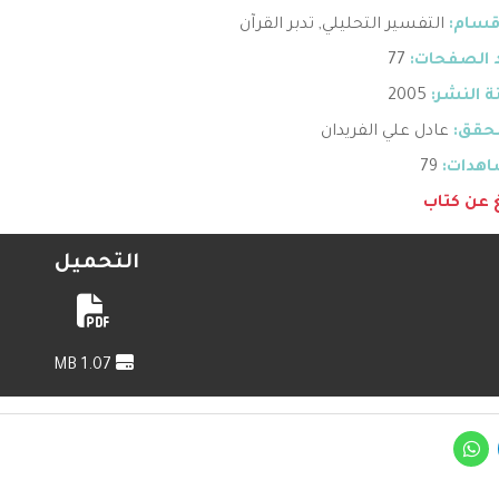
قسام:
التفسير التحليلي
,
تدبر القرآن
 الصفحات:
77
 النشر:
2005
حقق:
عادل علي الفريدان
هدات:
79
غ عن كتاب
التحميل
1.07 MB