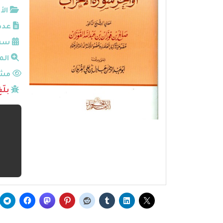
الأ
عدد
سنة
الم
مشا
بلّ