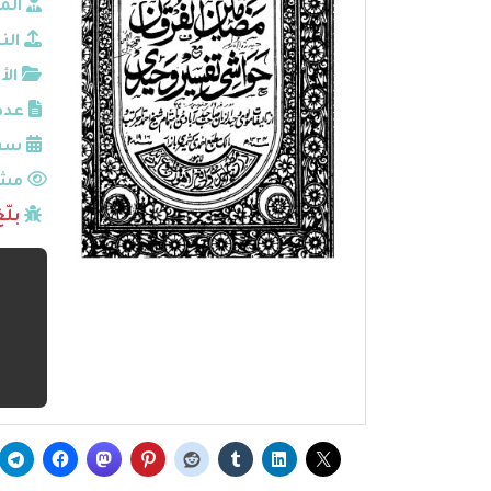
الم
الن
الأ
عدد
سنة
مشا
بلّ