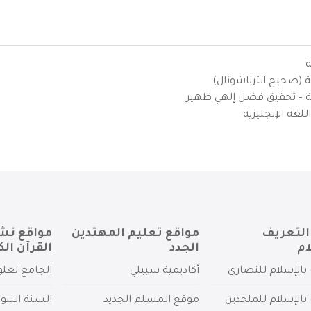
ة
ية (صحيح انترناشونال)
يزية – تحقيق فضل إلهي ظهير
لغة الإنجليزية
التعريف
مواقع تعليم المهتدين
مواقع نش
ام
الجدد
القرآن الك
بالإسلام للنصارى
أكاديمية سبيلي
الجامع لعلو
بالإسلام للملحدين
موقع المسلم الجديد
السنة النبو