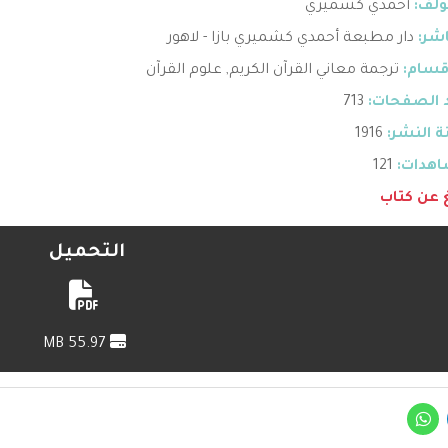
ؤلف:
أحمدي كشميري
اشر:
دار مطبعة أحمدي كشميري بازا - لاهور
قسام:
ترجمة معاني القرآن الكريم
,
علوم القرآن
 الصفحات:
713
 النشر:
1916
هدات:
121
غ عن كتاب
التحميل
55.97 MB