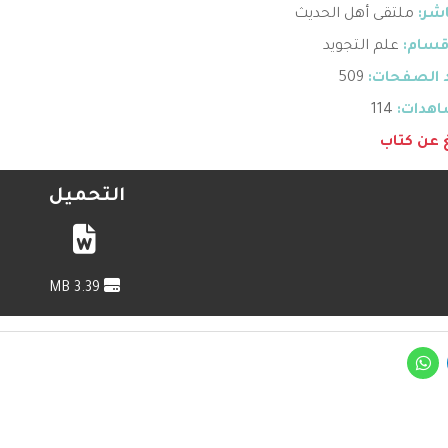
اشر:
ملتقى أهل الحديث
قسام:
علم التجويد
 الصفحات:
509
هدات:
114
غ عن كتاب
التحميل
3.39 MB