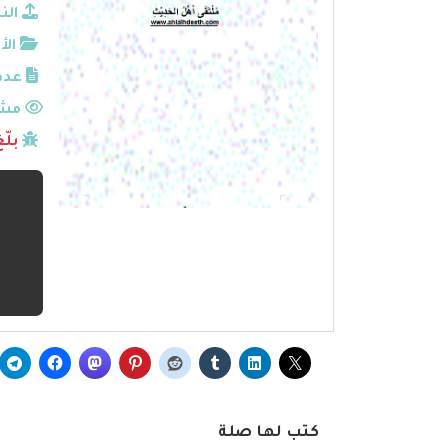
الن
الأ
عدد
مشا
بلّ
كتب لها صلة