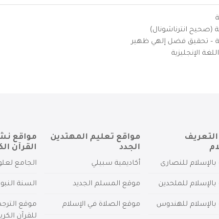
ة
ية (صحيح انترناشونال)
يزية – تحقيق فضل إلهي ظهير
لغة الإنجليزية
التعريف
مواقع تعليم المهتدين
مواقع نش
ام
الجدد
القرآن الك
بالإسلام للنصارى
أكاديمية سبيلي
الجامع لعلو
بالإسلام للملحدين
موقع المسلم الجديد
السنة النبو
 بالإسلام للهندوس
موقع الصلاة في الإسلام
موقع الترج
للقرآن الكري