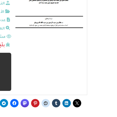
الن
الأ
عدد
الم
مشا
بلّ