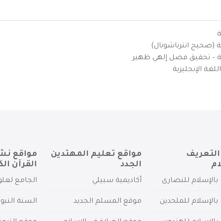
ة
ية (صحيح انترناشونال)
يزية – تحقيق فضل إلهي ظهير
لغة الإنجليزية
التعريف
مواقع تعليم المهتدين
مواقع نش
ام
الجدد
القرآن الك
بالإسلام للنصارى
أكاديمية سبيلي
الجامع لعلو
بالإسلام للملحدين
موقع المسلم الجديد
السنة النبو