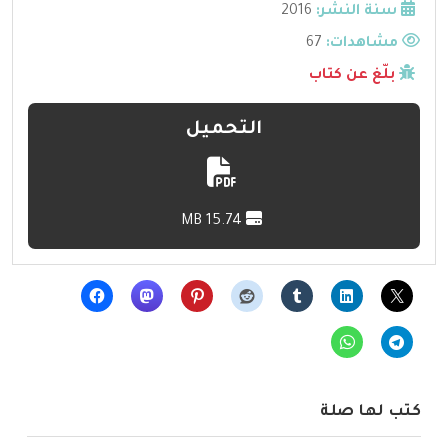
سنة النشر:
2016
مشاهدات:
67
بلّغ عن كتاب
التحميل
15.74 MB
كتب لها صلة