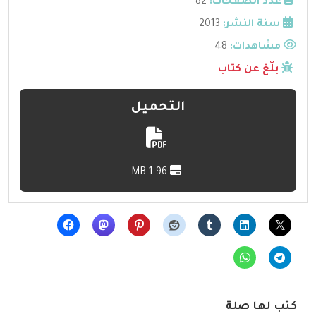
عدد الصفحات:
82
سنة النشر:
2013
مشاهدات:
48
بلّغ عن كتاب
التحميل
1.96 MB
كتب لها صلة