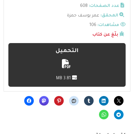
عدد الصفحات:
608
المحقق:
عمر يوسف حمزة
مشاهدات:
106
بلّغ عن كتاب
التحميل
3.81 MB