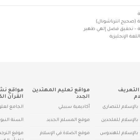
ة
ية (صحيح انترناشونال)
يزية – تحقيق فضل إلهي ظهير
لغة الإنجليزية
التعريف
مواقع تعليم المهتدين
مواقع نش
ام
الجدد
القرآن الك
بالإسلام للنصارى
أكاديمية سبيلي
الجامع لعلو
بالإسلام للملحدين
موقع المسلم الجديد
السنة النبو
 بالإسلام للهندوس
موقع الصلاة في الإسلام
موقع الترج