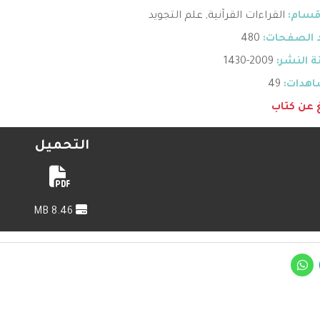
قسام:
القراءات القرآنية
,
علم التجويد
 الصفحات:
480
 النشر:
2009-1430
هدات:
49
غ عن كتاب
التحميل
8.46 MB