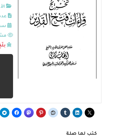
الأ
عدد
سنة
مشا
بلّ
كتب لها صلة