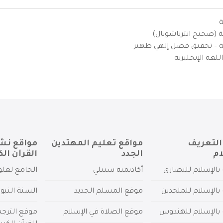
ة
ية (صحيح انترناشونال)
يزية – تحقيق فضل إلهي ظهير
لغة الإنجليزية
التعريف
مواقع تعليم المهتدين
مواقع نش
ام
الجدد
القرآن الك
بالإسلام للنصارى
أكاديمية سبيلي
الجامع لعلو
بالإسلام للملحدين
موقع المسلم الجديد
السنة النبو
 بالإسلام للهندوس
موقع الصلاة في الإسلام
موقع الترج