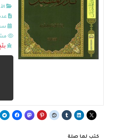
الأ
عدد
سنة
مشا
بلّ
كتب لها صلة