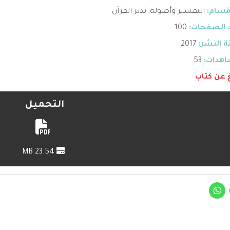
قسام:
التفسير وأصوله
,
تدبر القرآن
 الصفحات:
100
 النشر:
2017
هدات:
53
غ عن كتاب
التحميل
23.54 MB