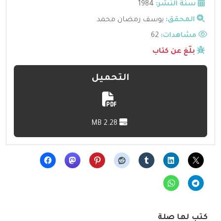
سنة النشر:
1984
المحقق:
يوسف رمضان محمد
مشاهدات:
62
بلّغ عن كتاب
التحميل
2.28 MB
كتب لها صلة