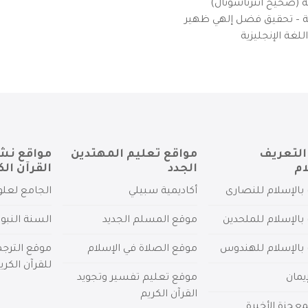
ية (صحيح انترناشونال)
يزية – تحقيق فضل إلهي ظهير
لغة الإنجليزية
التعريف
مواقع تعليم المهتدين
مواقع نش
ام
الجدد
القرآن الك
بالإسلام للنصارى
أكاديمية سبيلي
الجامع لعلو
بالإسلام للملحدين
موقع المسلم الجديد
السنة النبو
 بالإسلام للهندوس
موقع الصلاة في الإسلام
موقع الترج
للقرآن الكري
يمان
موقع تعليم تفسير وتجويد
القرآن الكريم
عجزة الأخيرة