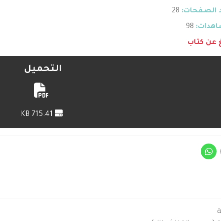
 الصفحات:
28
هدات:
98
غ عن كتاب
التحميل
715.41 KB
ة