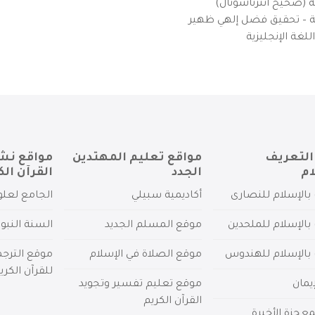
ية (صحيح انترناشونال)
يزية – تحقيق فضل إلهي ظهير
لغة الإنجليزية
التعريف
مواقع تعليم المهتدين
مواقع نش
ام
الجدد
القرآن الك
بالإسلام للنصارى
أكاديمية سبيلي
الجامع لعلو
بالإسلام للملحدين
موقع المسلم الجديد
السنة النبو
 بالإسلام للهندوس
موقع الصلاة في الإسلام
موقع الترج
للقرآن الكري
يمان
موقع تعليم تفسير وتجويد
القرآن الكريم
عجزة الأخيرة