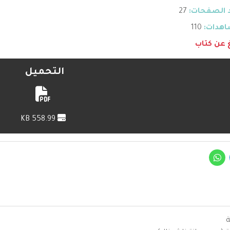
 الصفحات:
27
هدات:
110
غ عن كتاب
التحميل
558.99 KB
ة