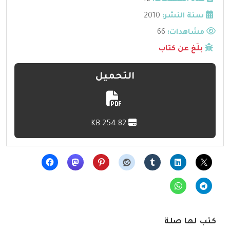
عدد الصفحات:
12
سنة النشر:
2010
مشاهدات:
66
بلّغ عن كتاب
التحميل
254.82 KB
كتب لها صلة