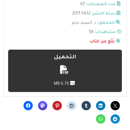
عدد الصفحات:
67
سنة النشر:
1432-2011
المحقق:
د. السيد نجم
مشاهدات:
58
بلّغ عن كتاب
التحميل
6.76 MB