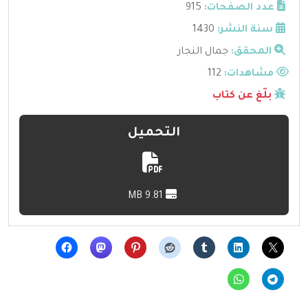
عدد الصفحات:
915
سنة النشر:
1430
المحقق:
جمال النجار
مشاهدات:
112
بلّغ عن كتاب
التحميل
9.81 MB