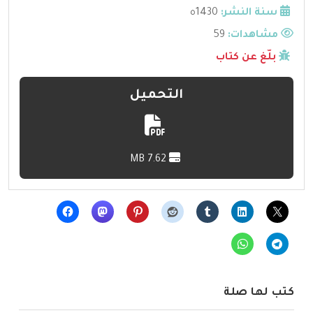
سنة النشر:
1430ه
مشاهدات:
59
بلّغ عن كتاب
التحميل
7.62 MB
كتب لها صلة