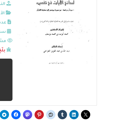
الن
الأ
عدد
سنة
مشا
بلّ