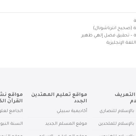
ة
ية (صحيح انترناشونال)
يزية – تحقيق فضل إلهي ظهير
لغة الإنجليزية
التعريف
مواقع تعليم المهتدين
مواقع نش
ام
الجدد
القرآن الك
بالإسلام للنصارى
أكاديمية سبيلي
الجامع لعلو
بالإسلام للملحدين
موقع المسلم الجديد
السنة النبو