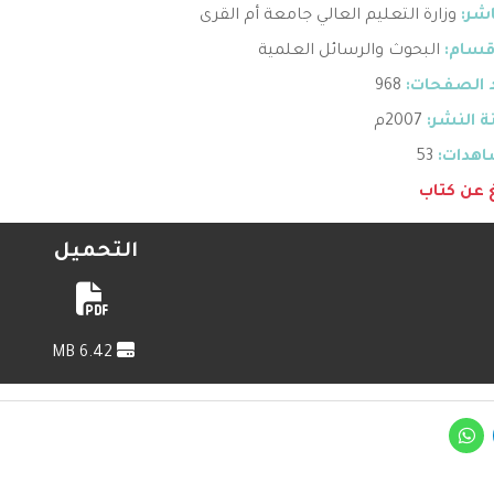
اشر:
وزارة التعليم العالي جامعة أم القرى
قسام:
البحوث والرسائل العلمية
 الصفحات:
968
 النشر:
2007م
هدات:
53
غ عن كتاب
التحميل
6.42 MB