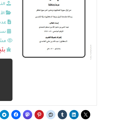
الن
الأ
عدد
سنة
مشا
بلّ