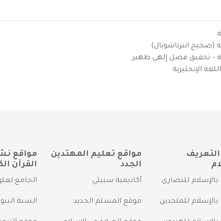
ة
ية (صحيح انترناشونال)
يزية – تحقيق فضل إلهي ظهير
لغة الإنجليزية
التعريف
مواقع تعليم المهتدين
مواقع نش
ام
الجدد
القرآن الك
بالإسلام للنصارى
أكاديمية سبيلي
الجامع لعلو
بالإسلام للملحدين
موقع المسلم الجديد
السنة النبو