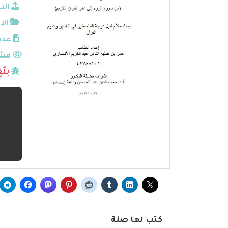
الن
الأ
عدد
مشا
بلّ
كتب لها صلة