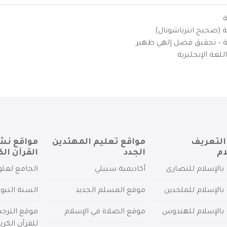
ة
ية (صحيح انترناشونال)
يزية – تحقيق فضل إلهي ظهير
لغة الإنجليزية
التعريف
مواقع تعليم المهتدين
مواقع نش
ام
الجدد
القرآن الك
بالإسلام للنصارى
أكاديمية سبيلي
الجامع لعلو
بالإسلام للملحدين
موقع المسلم الجديد
السنة النبو
 بالإسلام للهندوس
موقع الصلاة في الإسلام
موقع الترج
للقرآن الكري