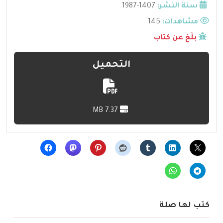
سنة النشر:
1407-1987
مشاهدات:
145
بلّغ عن كتاب
التحميل
7.37 MB
كتب لها صلة