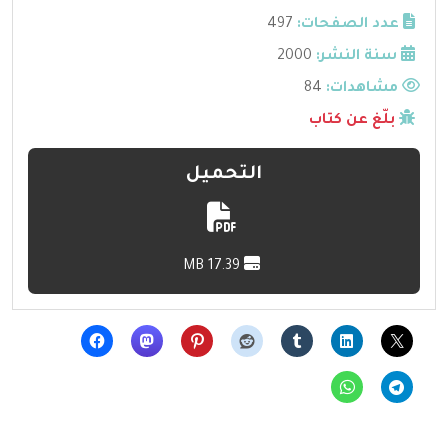
عدد الصفحات:
497
سنة النشر:
2000
مشاهدات:
84
بلّغ عن كتاب
التحميل
17.39 MB