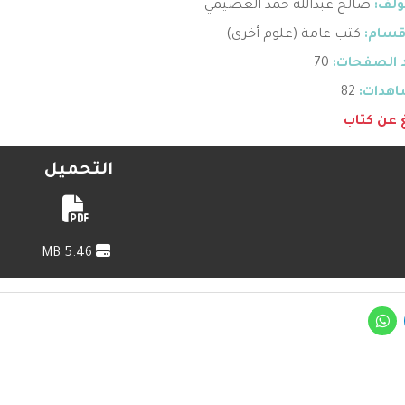
ؤلف:
صالح عبدالله حمد العصيمي
قسام:
كتب عامة (علوم أخرى)
 الصفحات:
70
هدات:
82
غ عن كتاب
التحميل
5.46 MB