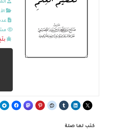
الم
الأ
عدد
مشا
بلّ
كتب لها صلة