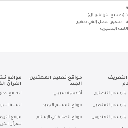
ة
ية (صحيح انترناشونال)
يزية – تحقيق فضل إلهي ظهير
لغة الإنجليزية
التعريف
مواقع تعليم المهتدين
مواقع نش
ام
الجدد
القرآن الك
بالإسلام للنصارى
أكاديمية سبيلي
الجامع لعلو
بالإسلام للملحدين
موقع المسلم الجديد
السنة النبو
 بالإسلام للهندوس
موقع الصلاة في الإسلام
موقع الترج
للقرآن الكري