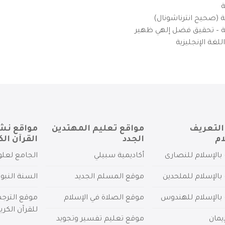
ة
ية (صحيح انترناشونال)
يزية – تحقيق فضل إلهي ظهير
لغة الإنجليزية
التعريف
مواقع تعليم المهتدين
مواقع نش
ام
الجدد
القرآن الك
بالإسلام للنصارى
أكاديمية سبيلي
الجامع لعلو
بالإسلام للملحدين
موقع المسلم الجديد
السنة النبو
 بالإسلام للهندوس
موقع الصلاة في الإسلام
موقع الترج
للقرآن الكري
يمان
موقع تعليم تفسير وتجويد