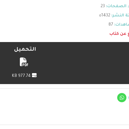
 الصفحات:
23
 النشر:
1432ه
هدات:
87
غ عن كتاب
التحميل
977.74 KB