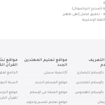
ة
ية (صحيح انترناشونال)
يزية – تحقيق فضل إلهي ظهير
لغة الإنجليزية
التعريف
مواقع تعليم المهتدين
مواقع نش
ام
الجدد
القرآن الك
بالإسلام للنصارى
أكاديمية سبيلي
الجامع لعلو
بالإسلام للملحدين
موقع المسلم الجديد
السنة النبو
 بالإسلام للهندوس
موقع الصلاة في الإسلام
موقع الترج
للقرآن الكري
يمان
موقع تعليم تفسير وتجويد