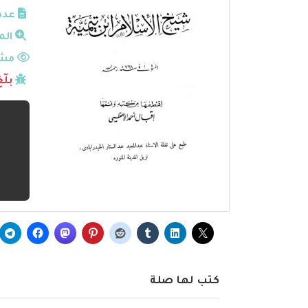
عدد
الم
مشا
بلّ
كتب لها صلة