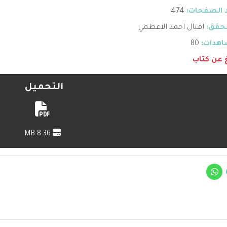
 الصفحات:
474
حقق:
اقبال احمد الاعظمي
هدات:
80
غ عن كتاب
التحميل
8.36 MB