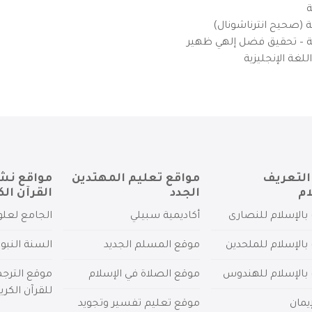
ة
ية (صحيح انترناشونال)
يزية – تحقيق فضل إلهي ظهير
لغة الإنجليزية
التعريف
مواقع تعليم المهتدين
مواقع نش
ام
الجدد
القرآن الك
بالإسلام للنصارى
أكاديمية سبيلي
الجامع لعلو
بالإسلام للملحدين
موقع المسلم الجديد
السنة النبو
 بالإسلام للهندوس
موقع الصلاة في الإسلام
موقع الترج
للقرآن الكري
يمان
موقع تعليم تفسير وتجويد