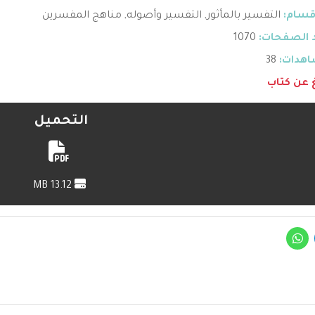
قسام:
التفسير بالمأثور
,
التفسير وأصوله
,
مناهج المفسرين
 الصفحات:
1070
هدات:
38
غ عن كتاب
التحميل
13.12 MB