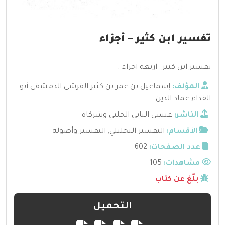
تفسير ابن كثير – أجزاء
تفسير ابن كثير _اربعة اجزاء .
المؤلف:
إسماعيل بن عمر بن كثير القرشي الدمشقي أبو
الفداء عماد الدين
الناشر:
عيسى البابي الحلبي وشركاه
الأقسام:
التفسير التحليلي
,
التفسير وأصوله
عدد الصفحات:
602
مشاهدات:
105
بلّغ عن كتاب
التحميل