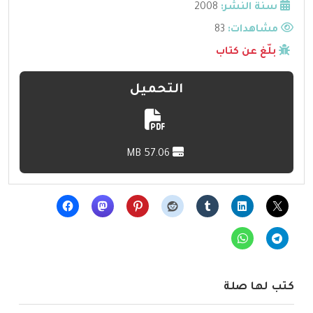
سنة النشر:
2008
مشاهدات:
83
بلّغ عن كتاب
التحميل
57.06 MB
كتب لها صلة