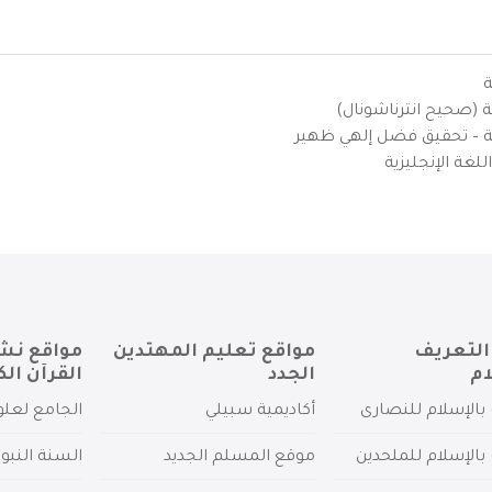
ة
ية (صحيح انترناشونال)
يزية – تحقيق فضل إلهي ظهير
لغة الإنجليزية
التعريف
مواقع تعليم المهتدين
مواقع نش
ام
الجدد
القرآن الك
بالإسلام للنصارى
أكاديمية سبيلي
الجامع لعلو
بالإسلام للملحدين
موقع المسلم الجديد
السنة النبو