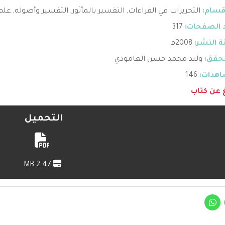
قسام:
التحريرات في القراءات
,
التفسير بالمأثور
,
التفسير وأصوله
,
علم 
 الصفحات:
317
 النشر:
2008م
حقق:
وليد محمد حسن العامودي
هدات:
146
غ عن كتاب
التحميل
2.47 MB