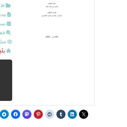
الأ
عدد
سنة
الم
مشا
بلّ