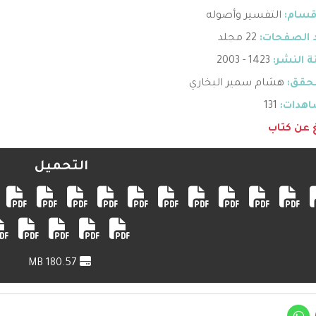
قسام:
التفسير وأصوله
 الصفحات:
22 مجلد
 النشر:
1423 - 2003
حقق:
هشام سمير البخاري
هدات:
131
غ عن كتاب
التحميل
180.57 MB