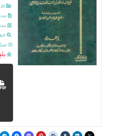
الأ
عدد
سنة
الم
مشا
بلّ