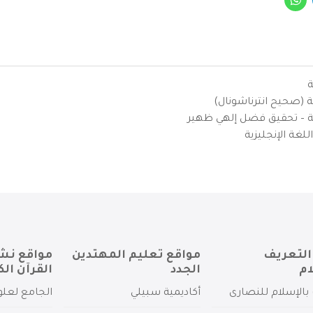
ة
ية (صحيح انترناشونال)
يزية – تحقيق فضل إلهي ظهير
لغة الإنجليزية
التعريف
مواقع تعليم المهتدين
مواقع نش
ام
الجدد
القرآن الك
بالإسلام للنصارى
أكاديمية سبيلي
الجامع لعلو