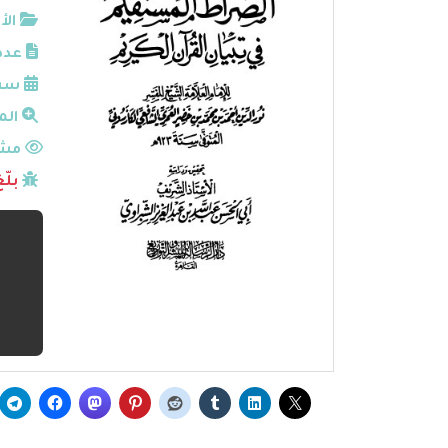
الأ
عدد
سنة
الم
مشا
بلّ