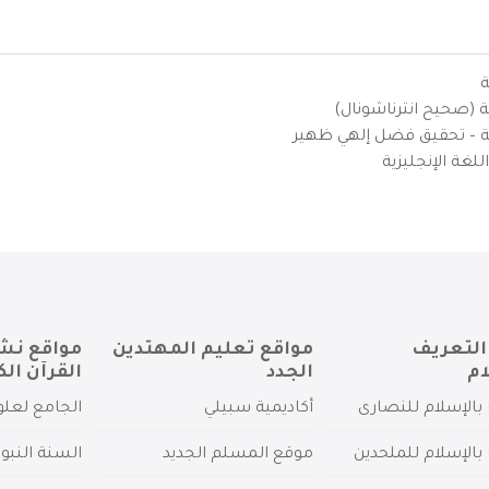
ة
ية (صحيح انترناشونال)
يزية – تحقيق فضل إلهي ظهير
لغة الإنجليزية
التعريف
مواقع تعليم المهتدين
مواقع نش
ام
الجدد
القرآن الك
بالإسلام للنصارى
أكاديمية سبيلي
الجامع لعلو
بالإسلام للملحدين
موقع المسلم الجديد
السنة النبو