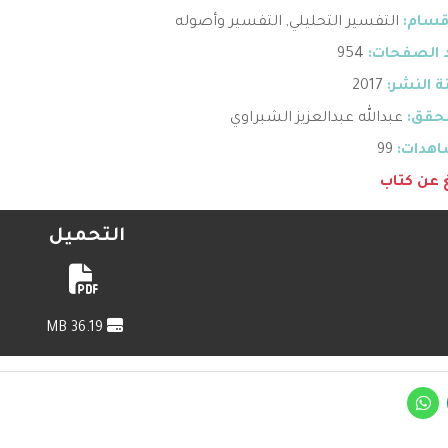
قسام:
التفسير التحليلي
,
التفسير وأصوله
 الصفحات:
954
 النشر:
2017
حقق:
عبدالله عبدالعزيز الشبراوي
هدات:
99
غ عن كتاب
التحميل
36.19 MB