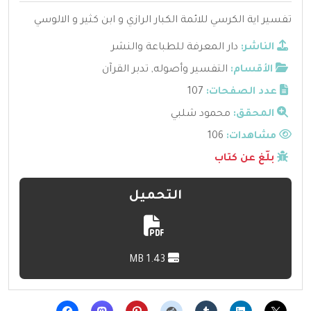
تفسير اية الكرسي للائمة الكبار الرازي و ابن كثير و الالوسي
الناشر:
دار المعرفة للطباعة والنشر
الأقسام:
التفسير وأصوله
,
تدبر القرآن
عدد الصفحات:
107
المحقق:
محمود شلبي
مشاهدات:
106
بلّغ عن كتاب
التحميل
1.43 MB