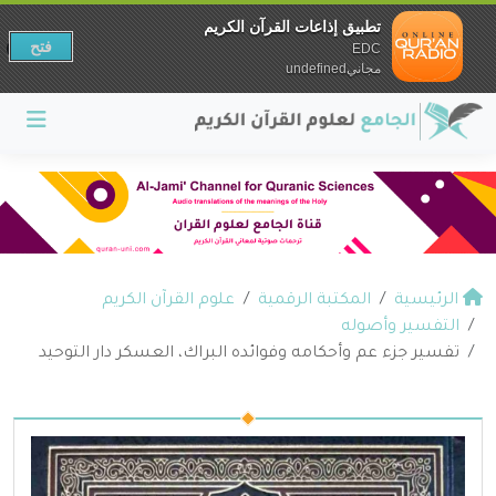
تطبيق إذاعات القرآن الكريم
فتح
EDC
مجانيundefined
الرئيسية
المكتبة الرقمية
علوم القرآن الكريم
التفسير وأصوله
تفسير جزء عم وأحكامه وفوائده البراك، العسكر دار التوحيد