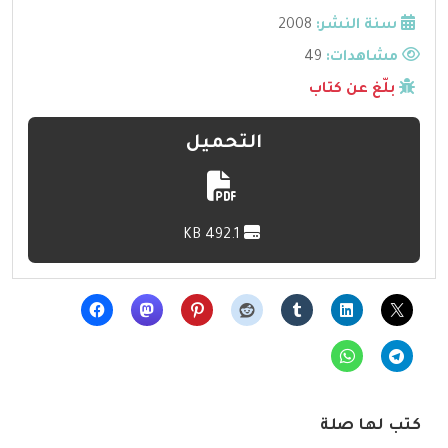
سنة النشر:
2008
مشاهدات:
49
بلّغ عن كتاب
التحميل
492.1 KB
كتب لها صلة