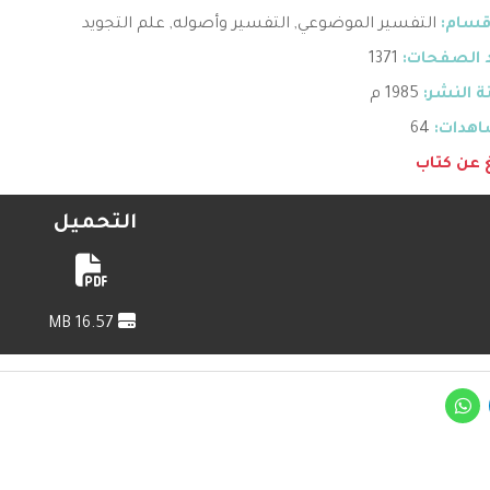
قسام:
التفسير الموضوعي
,
التفسير وأصوله
,
علم التجويد
 الصفحات:
1371
 النشر:
1985 م
هدات:
64
غ عن كتاب
التحميل
16.57 MB