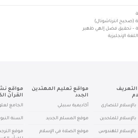
ة
ية (صحيح انترناشونال)
يزية – تحقيق فضل إلهي ظهير
لغة الإنجليزية
التعريف
مواقع تعليم المهتدين
مواقع نش
ام
الجدد
القرآن الك
بالإسلام للنصارى
أكاديمية سبيلي
الجامع لعلو
بالإسلام للملحدين
موقع المسلم الجديد
السنة النبو
 بالإسلام للهندوس
موقع الصلاة في الإسلام
موقع الترج