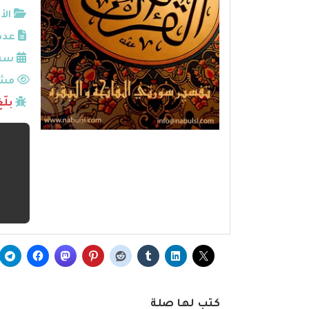
الأ
عدد
سنة
مشا
بلّ
كتب لها صلة