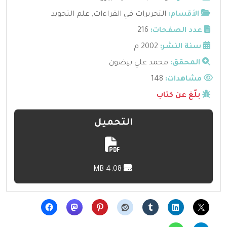
الأقسام:
التحريرات في القراءات
,
علم التجويد
عدد الصفحات:
216
سنة النشر:
2002 م
المحقق:
محمد علي بيضون
مشاهدات:
148
بلّغ عن كتاب
التحميل
4.08 MB