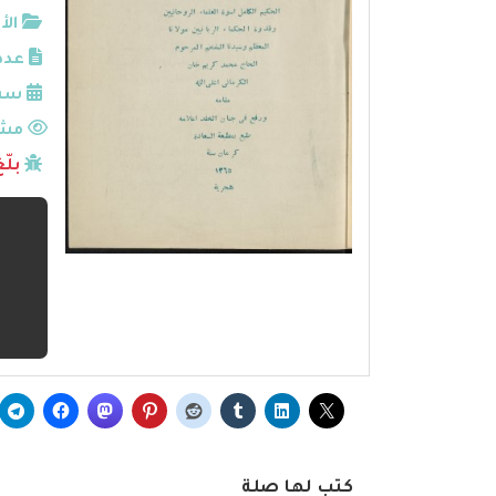
الأ
عدد
سنة
مشا
بلّ
كتب لها صلة