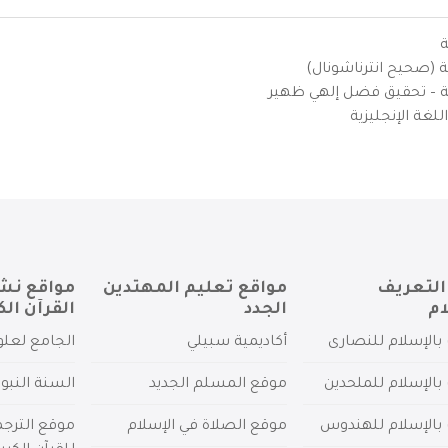
ة
ية (صحيح انترناشونال)
يزية – تحقيق فضل إلهي ظهير
لغة الإنجليزية
التعريف
مواقع تعليم المهتدين
مواقع نش
ام
الجدد
القرآن الك
بالإسلام للنصارى
أكاديمية سبيلي
الجامع لعلو
بالإسلام للملحدين
موقع المسلم الجديد
السنة النبو
 بالإسلام للهندوس
موقع الصلاة في الإسلام
موقع الترج