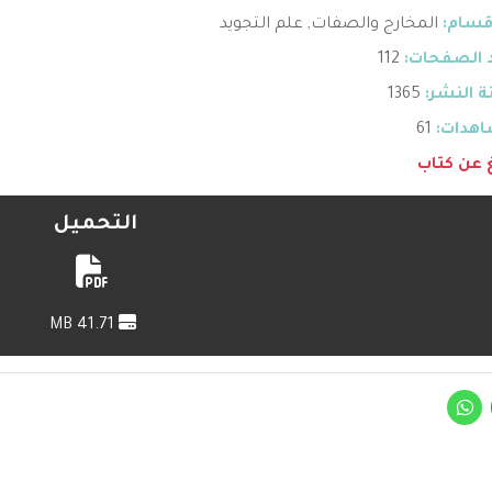
قسام:
المخارج والصفات
,
علم التجويد
 الصفحات:
112
 النشر:
1365
هدات:
61
غ عن كتاب
التحميل
41.71 MB