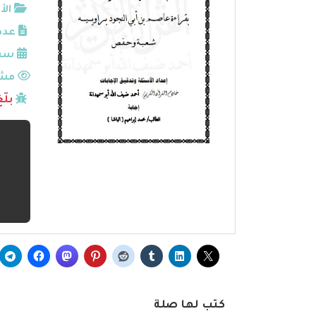
الأ
عدد
سنة
مشا
بلّ
كتب لها صلة