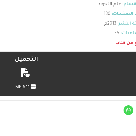
قسام:
علم التجويد
 الصفحات:
130
 النشر:
2013م
هدات:
35
غ عن كتاب
التحميل
6.11 MB