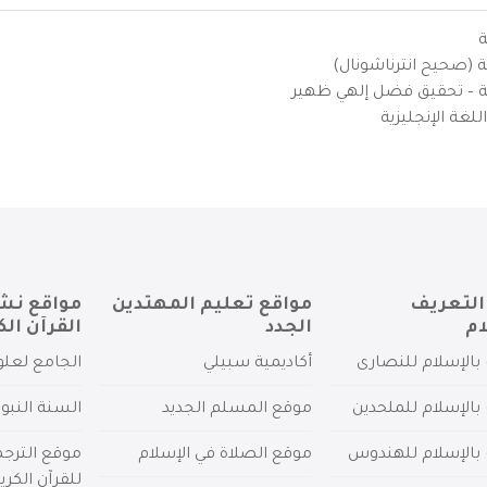
ة
ية (صحيح انترناشونال)
يزية – تحقيق فضل إلهي ظهير
لغة الإنجليزية
التعريف
مواقع تعليم المهتدين
مواقع نش
ام
الجدد
القرآن الك
بالإسلام للنصارى
أكاديمية سبيلي
الجامع لعلو
بالإسلام للملحدين
موقع المسلم الجديد
السنة النبو
 بالإسلام للهندوس
موقع الصلاة في الإسلام
موقع الترج
للقرآن الكري