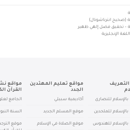
ة
ية (صحيح انترناشونال)
يزية – تحقيق فضل إلهي ظهير
لغة الإنجليزية
التعريف
مواقع تعليم المهتدين
مواقع نش
ام
الجدد
القرآن الك
بالإسلام للنصارى
أكاديمية سبيلي
الجامع لعلو
بالإسلام للملحدين
موقع المسلم الجديد
السنة النبو
 بالإسلام للهندوس
موقع الصلاة في الإسلام
موقع الترج