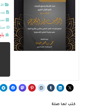
الأ
عدد
سنة
مشا
بلّ
كتب لها صلة