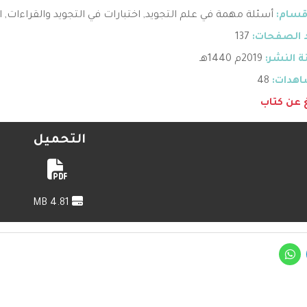
قسام:
أسئلة مهمة في علم التجويد
,
اختبارات في التجويد والقراءات
,
ا
 الصفحات:
137
 النشر:
2019م 1440هـ
هدات:
48
غ عن كتاب
التحميل
4.81 MB