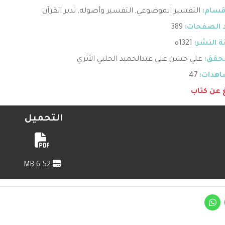
قسام:
التفسير الموضوعي
,
التفسير وأصوله
,
تدبر القرآن
 الصفحات:
389
 النشر:
1321ه
حقق:
علي حسن علي عبدالحميد الحلبي الأثري
هدات:
47
غ عن كتاب
التحميل
6.52 MB