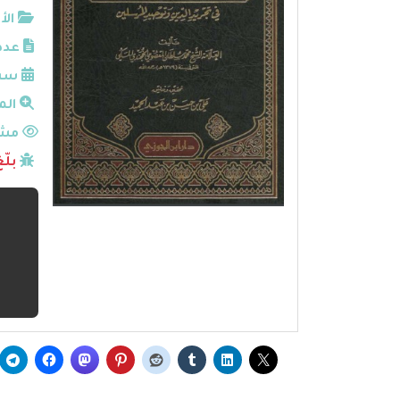
الأ
عدد
سنة
الم
مشا
بلّ