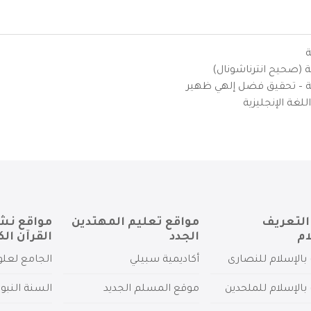
ة
ية (صحيح انترناشونال)
يزية – تحقيق فضل إلهي ظهير
لغة الإنجليزية
التعريف
مواقع تعليم المهتدين
مواقع نش
ام
الجدد
القرآن الك
بالإسلام للنصارى
أكاديمية سبيلي
الجامع لعلو
بالإسلام للملحدين
موقع المسلم الجديد
السنة النبو