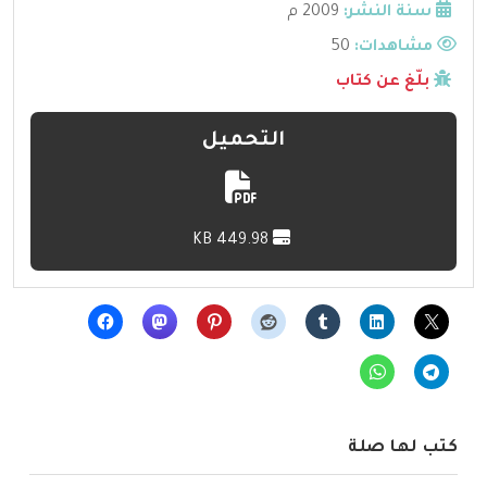
سنة النشر:
2009 م
مشاهدات:
50
بلّغ عن كتاب
التحميل
449.98 KB
كتب لها صلة