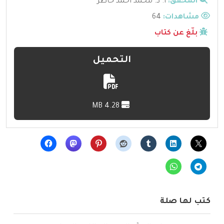
المحقق:
أ. د. محمد أحمد خاطر
مشاهدات:
64
بلّغ عن كتاب
التحميل
4.28 MB
كتب لها صلة