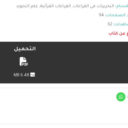
قسام:
التحريرات في القراءات
,
القراءات القرآنية
,
علم التجويد
 الصفحات:
94
هدات:
62
غ عن كتاب
التحميل
6.48 MB