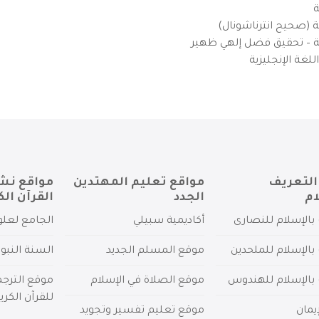
ة
ية (صحيح انترناشونال)
يزية – تحقيق فضل إلهي ظهير
لغة الإنجليزية
التعريف
مواقع تعليم المهتدين
مواقع نش
ام
الجدد
القرآن الك
بالإسلام للنصارى
أكاديمية سبيلي
الجامع لعلو
بالإسلام للملحدين
موقع المسلم الجديد
السنة النبو
 بالإسلام للهندوس
موقع الصلاة في الإسلام
موقع الترج
للقرآن الكري
يمان
موقع تعليم تفسير وتجويد