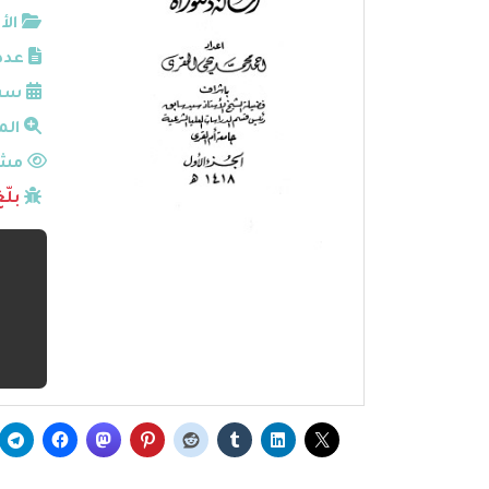
الأ
عدد
سنة
الم
مشا
بلّ