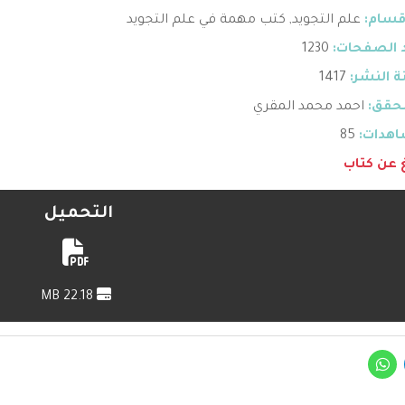
قسام:
علم التجويد
,
كتب مهمة في علم التجويد
 الصفحات:
1230
 النشر:
1417
حقق:
احمد محمد المقري
هدات:
85
غ عن كتاب
التحميل
22.18 MB