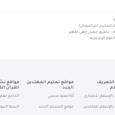
ة
ية (صحيح انترناشونال)
يزية – تحقيق فضل إلهي ظهير
لغة الإنجليزية
التعريف
مواقع تعليم المهتدين
مواقع نش
ام
الجدد
القرآن الك
بالإسلام للنصارى
أكاديمية سبيلي
الجامع لعلو
بالإسلام للملحدين
موقع المسلم الجديد
السنة النبو