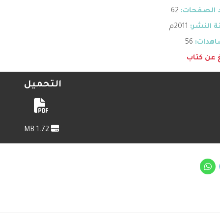
 الصفحات:
62
 النشر:
2011م
هدات:
56
غ عن كتاب
التحميل
1.72 MB