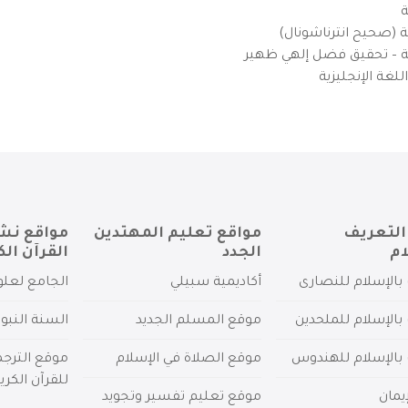
ة
ية (صحيح انترناشونال)
يزية – تحقيق فضل إلهي ظهير
لغة الإنجليزية
التعريف
مواقع تعليم المهتدين
مواقع نش
ام
الجدد
القرآن الك
بالإسلام للنصارى
أكاديمية سبيلي
الجامع لعلو
بالإسلام للملحدين
موقع المسلم الجديد
السنة النبو
 بالإسلام للهندوس
موقع الصلاة في الإسلام
موقع الترج
للقرآن الكري
يمان
موقع تعليم تفسير وتجويد