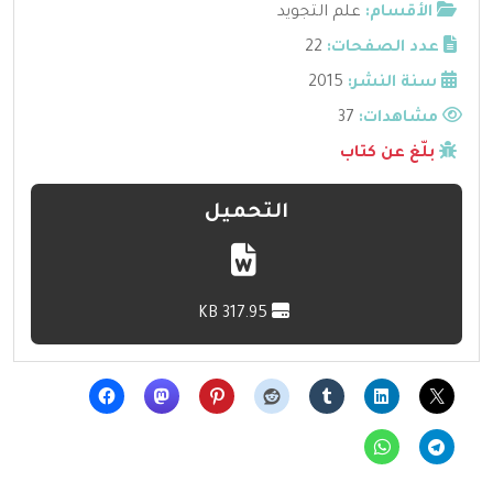
الأقسام:
علم التجويد
عدد الصفحات:
22
سنة النشر:
2015
مشاهدات:
37
بلّغ عن كتاب
التحميل
317.95 KB