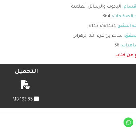
قسام:
البحوث والرسائل العلمية
 الصفحات:
864
 النشر:
1434هـ/1435هـ
حقق:
سالم بن غرم الله الزهرانى
هدات:
66
غ عن كتاب
التحميل
193.85 MB