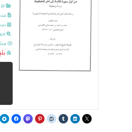
الأ
عدد
سنة
الم
مشا
بلّ